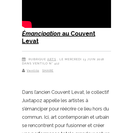
Émancipation
au Couvent
Levat
RUBRIQUE
ARTS
, LE MERCREDI 13 JUIN 2018
DANS VENTILO N° 412
Ventilo
SHARE
Dans l’ancien Couvent Levat, le collectif
Juxtapoz appelle les artistes à
s’émanciper pour réécrire ce lieu hors du
commun. Ici, art contemporain et urbain
se rencontrent pour fusionner et créer