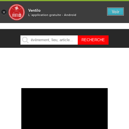
Ventilo
Voir
×
L´application gratuite - Android
MENU