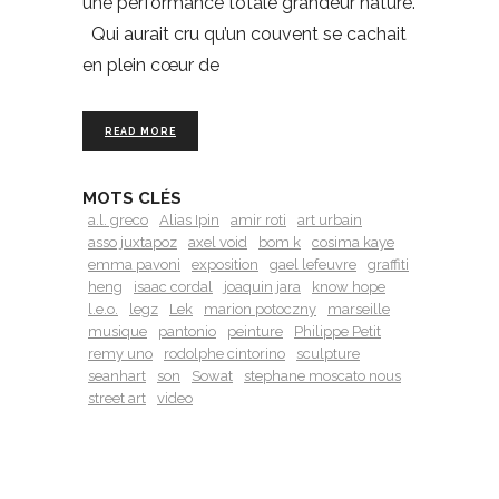
une performance totale grandeur nature.
Qui aurait cru qu’un couvent se cachait
en plein cœur de
READ MORE
MOTS CLÉS
a.l. greco
Alias Ipin
amir roti
art urbain
asso juxtapoz
axel void
bom k
cosima kaye
emma pavoni
exposition
gael lefeuvre
graffiti
heng
isaac cordal
joaquin jara
know hope
l.e.o.
legz
Lek
marion potoczny
marseille
musique
pantonio
peinture
Philippe Petit
remy uno
rodolphe cintorino
sculpture
seanhart
son
Sowat
stephane moscato nous
street art
video