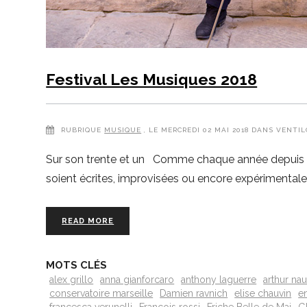
Festival Les Musiques 2018
RUBRIQUE
MUSIQUE
, LE MERCREDI 02 MAI 2018 DANS VENTIL
Sur son trente et un Comme chaque année depuis plus
soient écrites, improvisées ou encore expérimentales
READ MORE
MOTS CLÉS
alex grillo
anna gianforcaro
anthony laguerre
arthur na
conservatoire marseille
Damien ravnich
elise chauvin
e