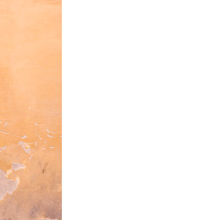
La Ville-sans-Nom, Marseille
dans la bouche de ceux qui
l’assassinent
de Bruno Le
Dantec