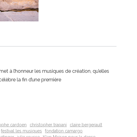
et à l’honneur les musiques de création, qu’elles
élèbre la fin d’une première
tophe cardoen
christopher trapani
claire bergerault
festival les musiques
fondation camargo