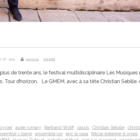
O N° 409
Ventilo
SHARE
 de trente ans, le festival multidisciplinaire Les Musiques m
. Tour d’horizon. Le GMEM, avec à sa tête Christian Sebille, c
uzyciel
aude romary
Bertrand Wolff
cassis
Christian Sébille
chris
nsemble c barré
ensemble ice
eric la casa
felicie estienne d orves