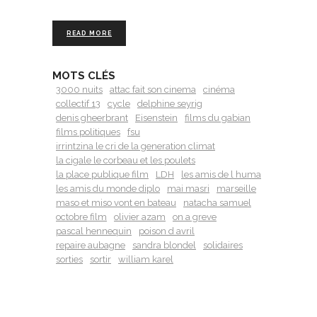
READ MORE
MOTS CLÉS
3000 nuits
attac fait son cinema
cinéma
collectif 13
cycle
delphine seyrig
denis gheerbrant
Eisenstein
films du gabian
films politiques
fsu
irrintzina le cri de la generation climat
la cigale le corbeau et les poulets
la place publique film
LDH
les amis de l huma
les amis du monde diplo
mai masri
marseille
maso et miso vont en bateau
natacha samuel
octobre film
olivier azam
on a greve
pascal hennequin
poison d avril
repaire aubagne
sandra blondel
solidaires
sorties
sortir
william karel