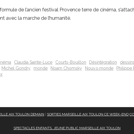
rmule de l’ancien festival Provence terre de cinéma, s’attac
ent avec la marche de l’humanité.
inéma
Claudia Sainte-Luce
Courts-Bouillon
Désintégration
dessin
Michel Gondry
monde
Noam Chomsky
Nouv.o.monde
Philippe
ox
ILLE AIX TOULON DEMAIN
|
SORTIES MARSEILLE AIX TOULON CE WEEK-END
CO
SPECTACLES ENFANTS, JEUNE PUBLIC MARSEILLE AIX TOULON