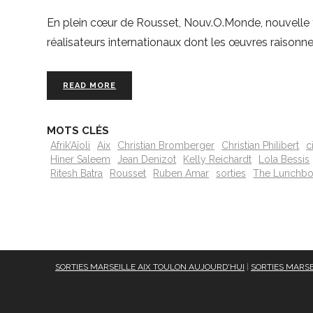
En plein cœur de Rousset, Nouv.O.Monde, nouvelle fo
réalisateurs internationaux dont les œuvres raisonn
READ MORE
MOTS CLÉS
Afrik’Aïoli
Aix
Christian Bromberger
Christian Philibert
c
Hiner Saleem
Jean Denizot
Kelly Reichardt
Lola Bessis
Ritesh Batra
Rousset
Ruben Amar
sorties
The Lunchb
SORTIES MARSEILLE AIX TOULON AUJOURD'HUI
|
SORTIES MARSE