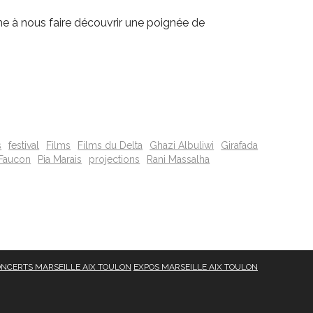
he à nous faire découvrir une poignée de
s
festival
Films
Films du Delta
Ghazi Albuliwi
Girafada
 Faucon
Pia Marais
projections
Rani Massalha
NCERTS MARSEILLE AIX TOULON
EXPOS MARSEILLE AIX TOULON