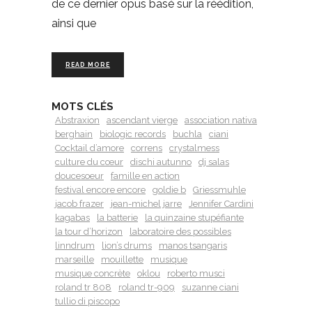
de ce dernier opus basé sur la réédition,
ainsi que
READ MORE
MOTS CLÉS
Abstraxion
ascendant vierge
association nativa
berghain
biologic records
buchla
ciani
Cocktail d’amore
correns
crystalmess
culture du cœur
dischi autunno
dj salas
doucesoeur
famille en action
festival encore encore
goldie b
Griessmuhle
jacob frazer
jean-michel jarre
Jennifer Cardini
kagabas
la batterie
la quinzaine stupéfiante
la tour d’horizon
laboratoire des possibles
linndrum
lion’s drums
manos tsangaris
marseille
mouillette
musique
musique concrète
oklou
roberto musci
roland tr 808
roland tr-909
suzanne ciani
tullio di piscopo