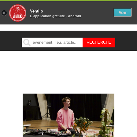
Ventilo
Voir
×
L´application gratuite - Android
MENU