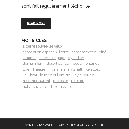
sont fait régulièrement l’écho : le
READ MORE
MOTS CLÉS
a peine j ouvre les yeux
association esprit en liberte
cesar acevedo
ciné
cinéma
cinema engage
cyril dion
demain film
desert dancer
documentaires
Eden Théâtre
Films
jimmy s hall
Ken Loach
La Ciotat
la terre et l ombre
leyla bouzid
melanie laurent
protester
resister
richard raymond
sorties
sortir
SORTIES MARSEILLE AIX TOULON AUJOURD'HUI
|