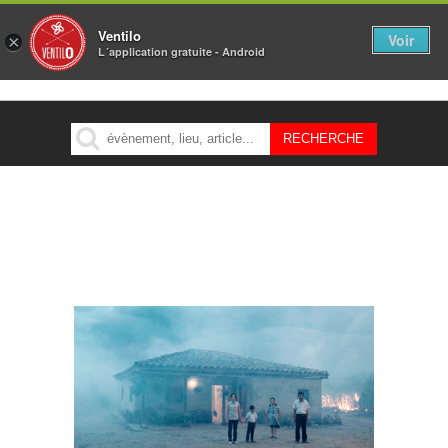
Ventilo
Voir
×
L´application gratuite - Android
MENU