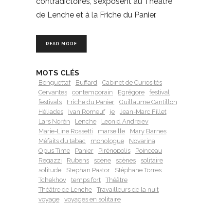
contradictoires, s’exposent au Théâtre
de Lenche et à la Friche du Panier.
READ MORE
MOTS CLÉS
Benguettaf
Buffard
Cabinet de Curiosités
Cervantes
contemporain
Egrégore
festival
festivals
Friche du Panier
Guillaume Cantillon
Héliades
Ivan Romeuf
je
Jean-Marc Fillet
Lars Norén
Lenche
Leonid Andreiev
Marie-Line Rossetti
marseille
Mary Barnes
Méfaits du tabac
monologue
Novarina
Opus Time
Panier
Pirénopolis
Poinceau
Regazzi
Rubens
scène
scènes
solitaire
solitude
Stephan Pastor
Stéphane Torres
Tchekhov
temps fort
Théâtre
Théâtre de Lenche
Travailleurs de la nuit
voyage
voyages en solitaire