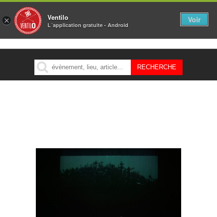
Ventilo
Voir
×
L´application gratuite - Android
MENU