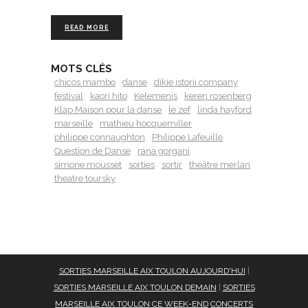
READ MORE
MOTS CLÉS
chicos mambo
danse
dikie istorii company
festival
kaori hito
Kelemenis
keren rosenberg
Klap Maison pour la danse
le zef
linda hayford
marseille
mathieu hocquemiller
philippe connaughton
Philippe Lafeuille
Question de Danse
rana gorgani
simone mousset
sorties
sortir
théâtre merlan
theatre toursky
SORTIES MARSEILLE AIX TOULON AUJOURD'HUI
|
SORTIES MARSEILLE AIX TOULON DEMAIN
|
SORTIES
MARSEILLE AIX TOULON CE WEEK-END
CONCERTS