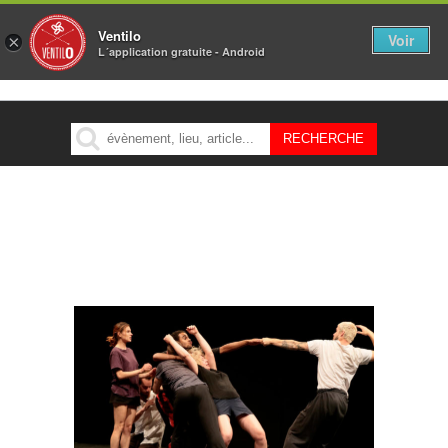
Ventilo
Voir
×
L´application gratuite - Android
MENU