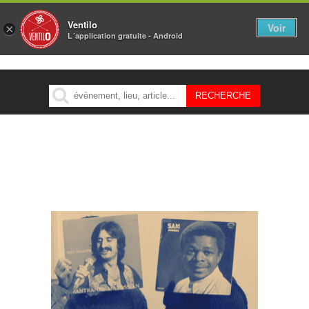
Ventilo
Voir
×
L´application gratuite - Android
MENU