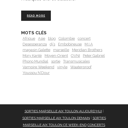
READ MORE
MOTS CLÉS
Afrique
Asie
blog
Colombie
concert
Desesperanza
dj’s
Embobineuse
M.I.A
magasin Galette
marseille
Meridian Brothers
Mory Kanté
Moyen-Orient
OVNI
Peter Gabriel
Phono Mundial
sortie
Transmusicales
Vampire Weekend
vinyle
Waaterproof
Youssou N’Dour
SORTIES MARSEILLE AIX TOULON AUJOURD'HUI
|
SORTIES MARSEILLE AIX TOULON DEMAIN
|
SORTIES
MARSEILLE AIX TOULON CE WEEK-END
CONCERTS