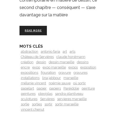
contemporaine en matière de dessin, ce
second chapitre — conséquent — s’axe
davantage sur la matière
READ MORE
MOTS CLÉS
abstraction
antonio faria
art
arts
Château de Servières
claude horstmann
création
dessin
dessin marseille
dessins
encre
expo
expo marseille
expos
exposition
expositions
figuration
gravure
gravures
installations
lina jabbour
marseille
mélanie vincent
noémie sauve
où sortir
papelart
papier
papiers
Paréidolie
peinture
peintures
plexiglas
sandra plantiveau
sculptures
Servières
servieres marseille
sortie
sorties
sortir
sortir marseille
vincent chenut