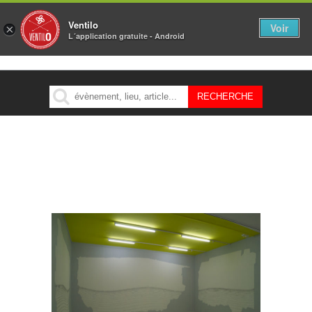
Ventilo
Voir
×
L´application gratuite - Android
MENU