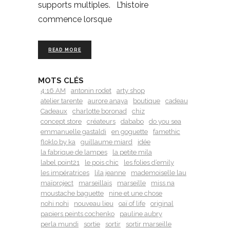
supports multiples. L’histoire
commence lorsque
READ MORE
MOTS CLÉS
4:16 AM
antonin rodet
arty shop
atelier tarente
aurore anaya
boutique
cadeau
Cadeaux
charlotte boronad
chiz
concept store
créateurs
dababo
do you sea
emmanuelle gastaldi
en goguette
famethic
floklo by ka
guillaume miard
idée
la fabrique de lampes
la petite mila
label point21
le pois chic
les folies d’emily
les impératrices
lila jeanne
mademoiselle lau
maïproject
marseillais
marseille
miss na
moustache baguette
nine et une chose
nohi nohi
nouveau lieu
oaï of life
original
papiers peints cochenko
pauline aubry
perla mundi
sortie
sortir
sortir marseille