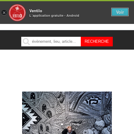
Ventilo
Voir
×
L´application gratuite - Android
MENU