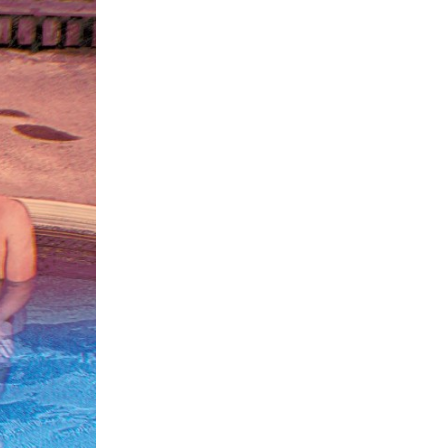
La Ville-sans-Nom, Marseille
dans la bouche de ceux qui
l’assassinent
de Bruno Le
Dantec