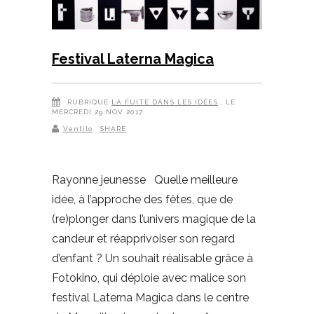
Festival Laterna Magica
RUBRIQUE
LA FUITE DANS LES IDÉES
, LE
MERCREDI 29 NOV 2017
Ventilo
SHARE
Rayonne jeunesse Quelle meilleure
idée, à l’approche des fêtes, que de
(re)plonger dans l’univers magique de la
candeur et réapprivoiser son regard
d’enfant ? Un souhait réalisable grâce à
Fotokino, qui déploie avec malice son
festival Laterna Magica dans le centre