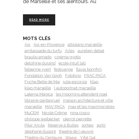
de Marseille et ses alentours. Au
READ MORE
MOTS CLÉS
Aix
Aix-en-Provence
altiplano marseille
ambassade du turfu
Arles
aurelien debat
braulio amado
cinéma gyptis
delphine durand
ecole intuit lab
fabienne yvert
festivange
flavia bomfim
Fondation Van Gogh
Fotokino
FRAC PACA
Friche Belle de Mai
julie escoriza
Klap
klap marseille
l autoportrait marseille
Laterna Magica
les moomins attendent noel
librairie pantagruel
maison architecture et ville
marseille
MAV PACA
max et les maximonstres
MuCEM
Nicole Crême
nina cosco
philippe weibecker
pierrot pierrette
Pilar Arcila
Réserve à Bulles
sorties
sortir
stephane dupont
theatre de l oeuvre
Théâtre du Centaure
Waaw
Yifat Gat