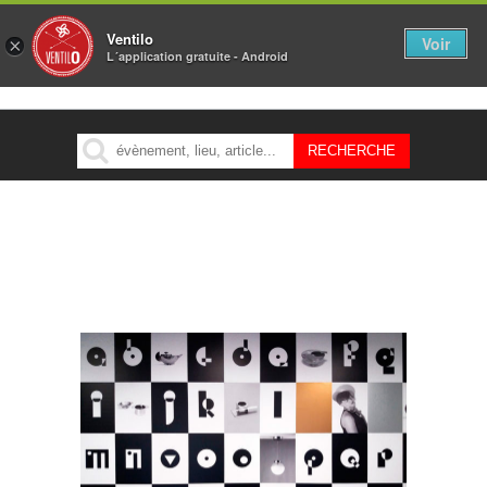
Ventilo
Voir
×
L´application gratuite - Android
MENU