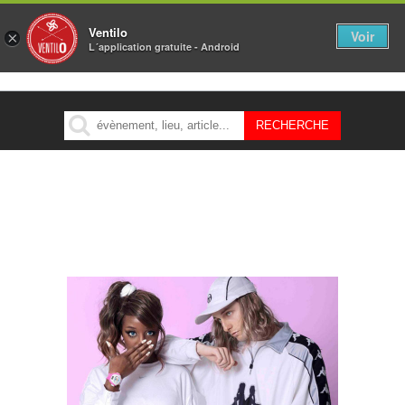
Ventilo
Voir
×
L´application gratuite - Android
MENU