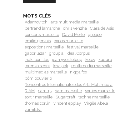
MOTS CLÉS
Adamovitch
arts multimedia marseille
bertrand lamarche
chris venzha
Clara de Asis
concerts marseille
David Merlo
dj pepe
emilie gervais
expos marseille
expositions marseille
festival marseille
gabor lazar
group a
Ideal Corpus
inaki bonillas
jean yves leloup
ketev
kuduro
lorenzo senni
low jack
multimedia marseille
multimedias marseille
nigga fox
pôm bouvier b
Rencontres Internationales des Arts Multimédia
RIAM
riam 15
riam marseille
sorties marseille
sortir marseille
Sugarcraft
techne marseille
thomas corlin
vincent epplay
Virgile Abela
zamilska