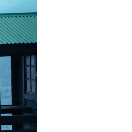
La Ville-sans-Nom, Marseille
dans la bouche de ceux qui
l’assassinent
de Bruno Le
Dantec