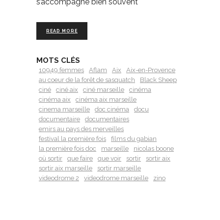
s’accompagne bien souvent
READ MORE
MOTS CLÉS
10949 femmes
Aflam
Aix
Aix-en-Provence
au coeur de la forêt de sasquatch
Black Sheep
ciné
ciné aix
ciné marseille
cinéma
cinéma aix
cinéma aix marseille
cinema marseille
doc cinéma
docu
documentaire
documentaires
emirs au pays des merveilles
festival la première fois
films du gabian
la première fois doc
marseille
nicolas boone
où sortir
que faire
que voir
sortir
sortir aix
sortir aix marseille
sortir marseille
videodrome 2
videodrome marseille
zino