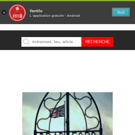
Ventilo
Voir
×
L´application gratuite - Android
MENU