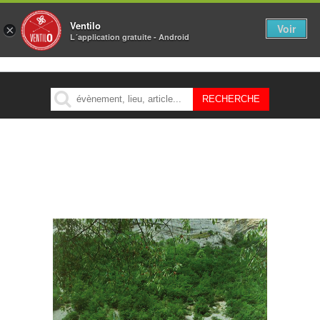
Ventilo
Voir
×
L´application gratuite - Android
MENU