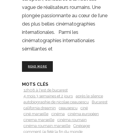
vague de réalisateurs roumains. Une
plongée passionnante au cœur de l’une
des plus belles cinématographies
internationales. Parmi les
cinématographies internationales
sémillantes et
READ MORE
MOTS CLÉS
12h08 à l'est de bucarest
4 mois 3 semaines et 2 jours
après le silence
autobiographie de nicolae ceausescu
Bucarest
california dreamin
ceausescu
ciné
ciné marseille
cinéma
cinéma européen
cinema marseille
cinéma roumain
cinéma roumain marseille
Cinépage
comment j’ai feté la fin du monde