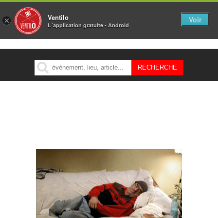
Ventilo
Voir
×
L´application gratuite - Android
MENU