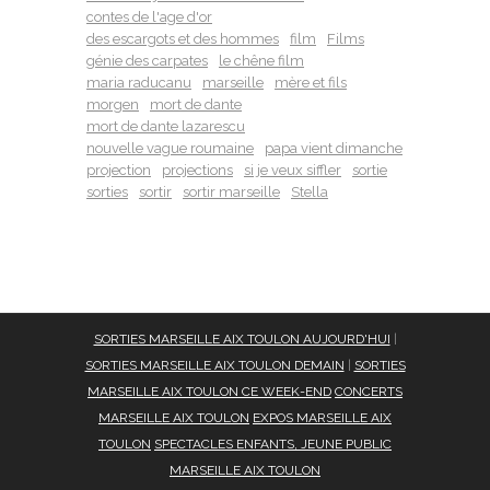
contes de l'age d'or
des escargots et des hommes
film
Films
génie des carpates
le chêne film
maria raducanu
marseille
mère et fils
morgen
mort de dante
mort de dante lazarescu
nouvelle vague roumaine
papa vient dimanche
projection
projections
si je veux siffler
sortie
sorties
sortir
sortir marseille
Stella
SORTIES MARSEILLE AIX TOULON AUJOURD'HUI
|
SORTIES MARSEILLE AIX TOULON DEMAIN
|
SORTIES
MARSEILLE AIX TOULON CE WEEK-END
CONCERTS
MARSEILLE AIX TOULON
EXPOS MARSEILLE AIX
TOULON
SPECTACLES ENFANTS, JEUNE PUBLIC
MARSEILLE AIX TOULON