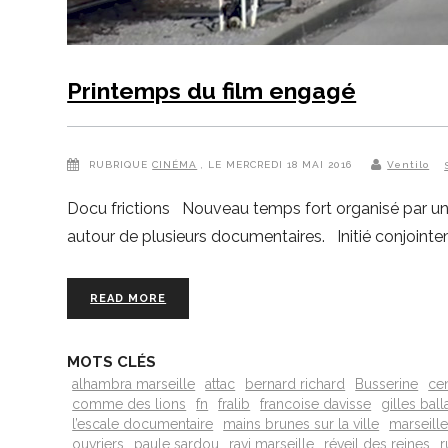
Printemps du film engagé
RUBRIQUE
CINÉMA
, LE MERCREDI 18 MAI 2016
Ventilo
Docu frictions Nouveau temps fort organisé par un c
autour de plusieurs documentaires. Initié conjointe
READ MORE
MOTS CLÉS
alhambra marseille
attac
bernard richard
Busserine
cen
comme des lions
fn
fralib
francoise davisse
gilles ball
l’escale documentaire
mains brunes sur la ville
marseill
ouvriers
paule sardou
ravi marseille
réveil des reines
r