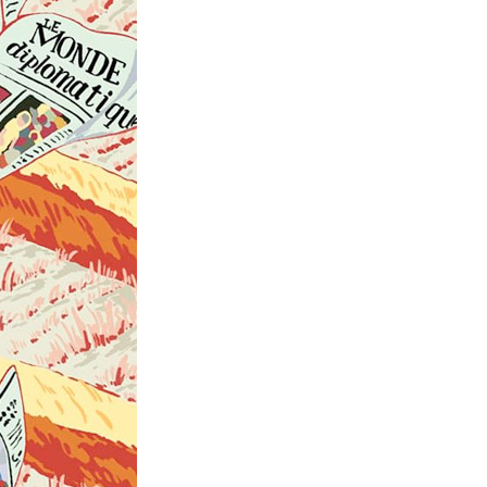
La Ville-sans-Nom, Marseille
dans la bouche de ceux qui
l’assassinent
de Bruno Le
Dantec