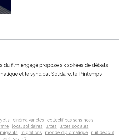
ps du film engagé propose six soirées de débats
atique et le syndicat Solidaire, le Printemps
yptis
cinéma variétés
collectif pas sans nous
homme
local solidaires
luttes
luttes sociales
migrants
migrations
monde diplomatique
nuit debout
 sncf
visa 13