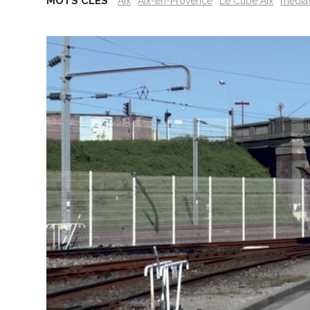
MOTS CLÉS
Aix
Aix-en-Provence
Le Cube Aix
média