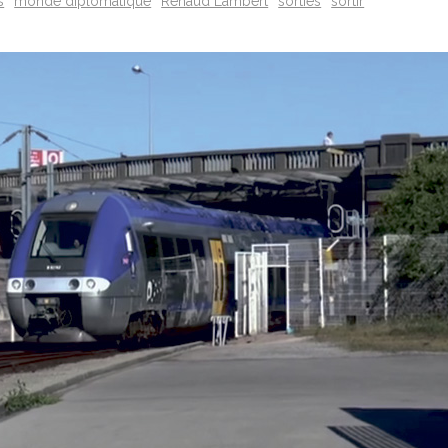
s
monde diplomatique
Renaud Lambert
sorties
sortir