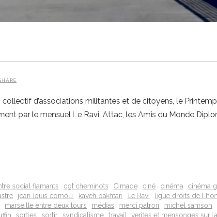
SHARE
ollectif d’associations militantes et de citoyens, le Printem
ment par le mensuel Le Ravi, Attac, les Amis du Monde Diplom
tre social flamants
cgt cheminots
Cimade
ciné
cinéma
cinéma g
astre
jean louis comolli
kaveh bakhtari
Le Ravi
ligue droits de l 
e
marseille entre deux tours
médias
merci patron
michel samson
uffin
sorties
sortir
syndicalisme
travail
verites et mensonges sur la