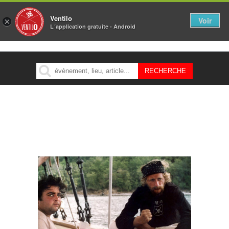
Ventilo
Voir
×
L´application gratuite - Android
MENU