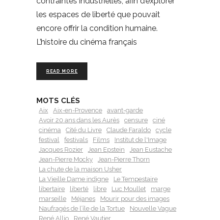
contraintes industrielles, afin d’explorer
les espaces de liberté que pouvait
encore offrir la condition humaine.
L’histoire du cinéma français
READ MORE
MOTS CLÉS
Aix
Aix-en-Provence
avant-garde
Avoir 20 ans dans les Aurès
censure
ciné
cinéma
Cité du Livre
Claude Faraldo
cycle
festival
festivals
Films
Institut de l'Image
Jacques Rozier
Jean Epstein
Jean Eustache
Jean-Pierre Mocky
Jean-Pierre Thorn
La chute de la maison Usher
La Vieille Dame indigne
Le Tempestaire
libertaire
liberté
libre
Luc Moullet
marge
marseille
Méjanes
Mourir pour des images
Naufragés de l’île de la Tortue
Nouvelle Vague
René Allio
René Vautier