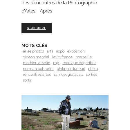
des Rencontres de la Photographie
d’Arles. Après
READ MORE
MOTS CLÉS
arles photos
arts
expo
exposition
gideon mendel
levitt france
marseille
mathieu asselin
mj1
monique degeribus
norman behrendt
philippe dudouit
photo
rencontres arles
samuel gratacap
sorties
sortir