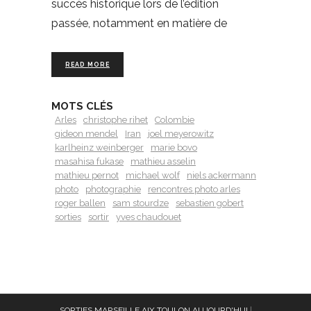
succès historique lors de l’édition
passée, notamment en matière de
READ MORE
MOTS CLÉS
Arles
christophe rihet
Colombie
gideon mendel
Iran
joel meyerowitz
karlheinz weinberger
marie bovo
masahisa fukase
mathieu asselin
mathieu pernot
michael wolf
niels ackermann
photo
photographie
rencontres photo arles
roger ballen
sam stourdze
sebastien gobert
sorties
sortir
yves chaudouet
SORTIES MARSEILLE AIX TOULON AUJOURD'HUI
|