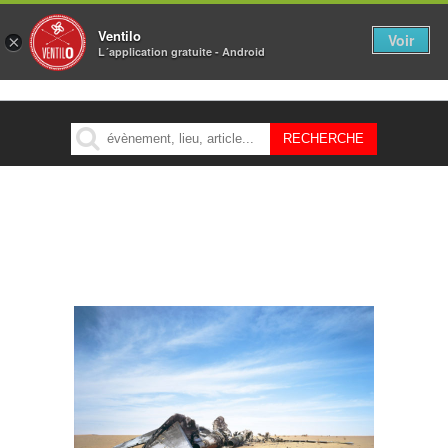
Ventilo
Voir
×
L´application gratuite - Android
MENU