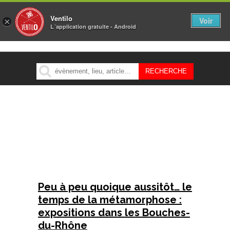
Ventilo
Voir
×
L´application gratuite - Android
MENU
Peu à peu quoique aussitôt… le
temps de la métamorphose :
expositions dans les Bouches-
du-Rhône