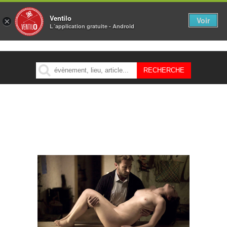
Ventilo
Voir
×
L´application gratuite - Android
MENU