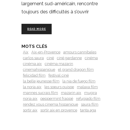
largement sud-américain, rencontre
toujours des difficultés à s’ouvrir
READ MORE
MOTS CLÉS
Aix
Aix-en-Provence
amours cannibales
carlos saura
ciné
ciné gardanne
cinéma
cinéma aix
cinéma mazarin
cinemahispanique
el grand dragon film
felicidad film
festival ciné
la belle jeunesse film
la nia de fuego film
la noria aix
les soeurs quispe
malaxa film
mannes sucrais film
mazarin aix
mugira
noria aix
peppermint frappé
refugiado film
rendez vous cinema hispanique
saura film
sortir aix
sortir aix en provence
tanta aga