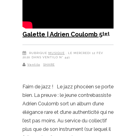
Galette | Adrien Coulomb 5
tet
RUBRIQUE
MUSIQUE
, LE MERCREDI 12 FÉV
2020 DANS VENTILO N° 441
Ventilo
SHARE
Faim de jazz ! Le jazz phocéen se porte
bien. La preuve : le jeune contrebassiste
Adrien Coulomb sort un album d’une
élégance rare et d’une authenticité qui ne
l’est pas moins. Au service du collectif
plus que de son instrument (sur lequel il