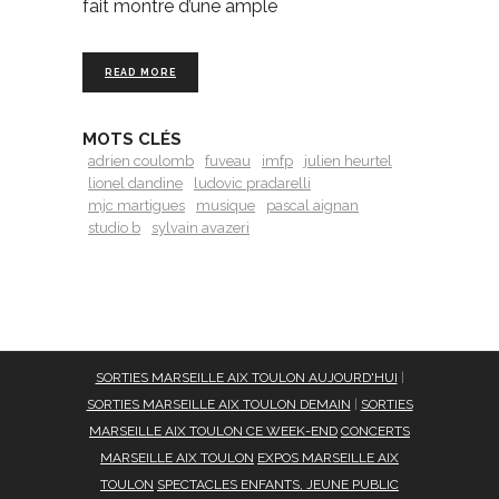
fait montre d’une ample
READ MORE
MOTS CLÉS
adrien coulomb
fuveau
imfp
julien heurtel
lionel dandine
ludovic pradarelli
mjc martigues
musique
pascal aignan
studio b
sylvain avazeri
SORTIES MARSEILLE AIX TOULON AUJOURD'HUI
|
SORTIES MARSEILLE AIX TOULON DEMAIN
|
SORTIES
MARSEILLE AIX TOULON CE WEEK-END
CONCERTS
MARSEILLE AIX TOULON
EXPOS MARSEILLE AIX
TOULON
SPECTACLES ENFANTS, JEUNE PUBLIC