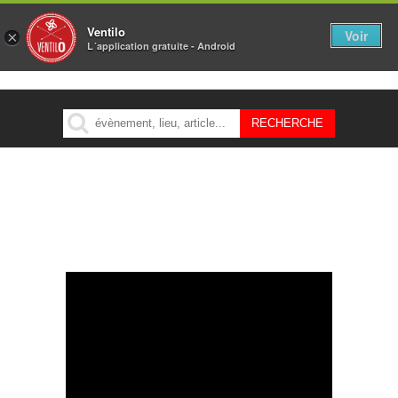
Ventilo
Voir
×
L´application gratuite - Android
MENU