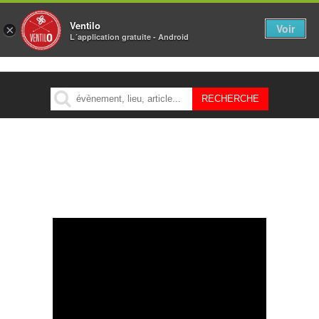
Ventilo
Voir
×
L´application gratuite - Android
MENU