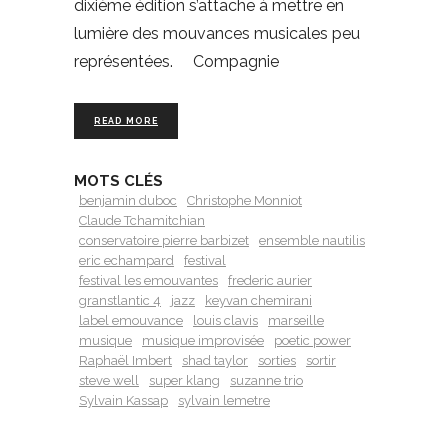
dixième édition s’attache à mettre en
lumière des mouvances musicales peu
représentées. Compagnie
READ MORE
MOTS CLÉS
benjamin duboc
Christophe Monniot
Claude Tchamitchian
conservatoire pierre barbizet
ensemble nautilis
eric echampard
festival
festival les emouvantes
frederic aurier
granstlantic 4
jazz
keyvan chemirani
label emouvance
louis clavis
marseille
musique
musique improvisée
poetic power
Raphaël Imbert
shad taylor
sorties
sortir
steve well
super klang
suzanne trio
Sylvain Kassap
sylvain lemetre