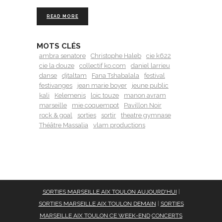
READ MORE
MOTS CLÉS
ambra senatore
Christophe Haleb
cie k622
cie la douze
collectif ko.com
daniel larrieu
danse
djtaltam
Fana Tshabalala
festival
festivanges
jean marie boyer
jeune public
kali
Kelemenis
loic touze
manon avram
marseille
mie coquempot
Pavillon Noir
rock & goal
sorties
sortir
theatre gymnase
Théâtre Massalia
vlam productions
SORTIES MARSEILLE AIX TOULON AUJOURD'HUI
|
SORTIES MARSEILLE AIX TOULON DEMAIN
|
SORTIES
MARSEILLE AIX TOULON CE WEEK-END
CONCERTS