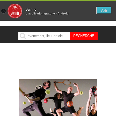
Ventilo
Voir
×
L´application gratuite - Android
MENU