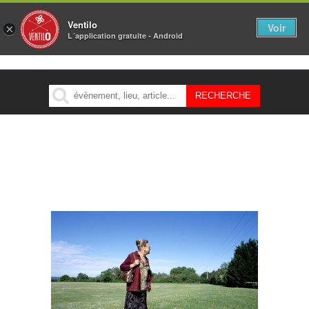
Ventilo
Voir
×
L´application gratuite - Android
MENU