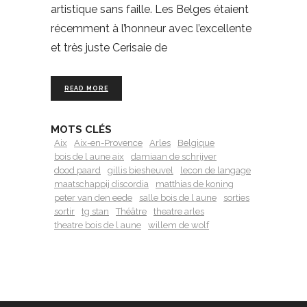
artistique sans faille. Les Belges étaient
récemment à l’honneur avec l’excellente
et très juste Cerisaie de
READ MORE
MOTS CLÉS
Aix
Aix-en-Provence
Arles
Belgique
bois de l aune aix
damiaan de schrijver
dood paard
gillis biesheuvel
lecon de langage
maatschappij discordia
matthias de koning
peter van den eede
salle bois de l aune
sorties
sortir
tg stan
Théâtre
theatre arles
theatre bois de l aune
willem de wolf