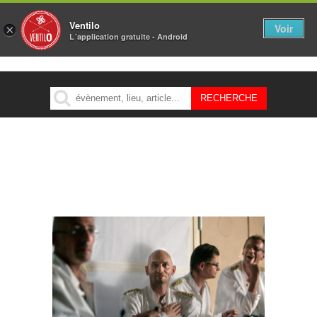
Ventilo
Voir
×
L´application gratuite - Android
MENU