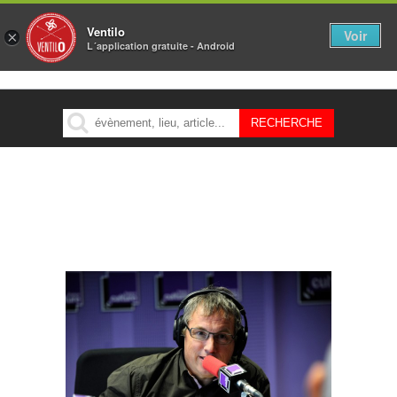
Ventilo
Voir
×
L´application gratuite - Android
MENU