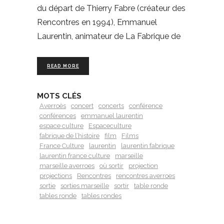
du départ de Thierry Fabre (créateur des
Rencontres en 1994), Emmanuel
Laurentin, animateur de La Fabrique de
READ MORE
MOTS CLÉS
Averroès
concert
concerts
conférence
conférences
emmanuel laurentin
espace culture
Espaceculture
fabrique de l’histoire
film
Films
France Culture
laurentin
laurentin fabrique
laurentin france culture
marseille
marseille averroes
où sortir
projection
projections
Rencontres
rencontres averroes
sortie
sorties marseille
sortir
table ronde
tables ronde
tables rondes