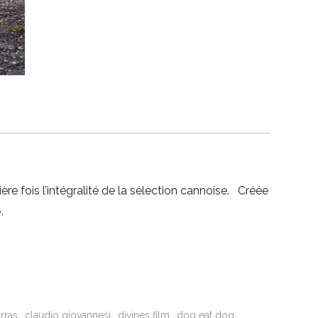
re fois l’intégralité de la sélection cannoise. Créée
,
rras
claudio giovannesi
divines film
dog eat dog