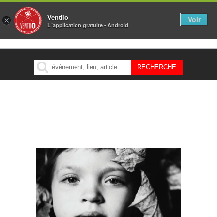
Ventilo
Voir
×
L´application gratuite - Android
MENU