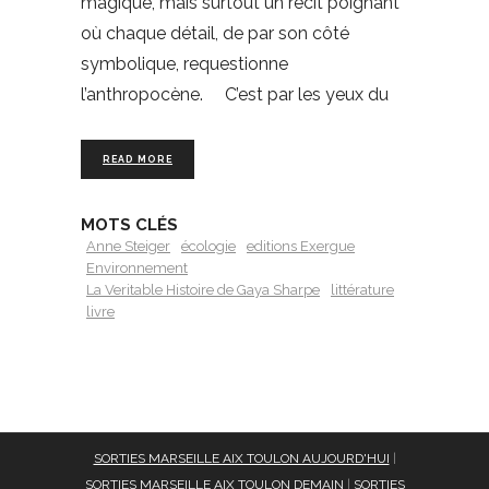
magique, mais surtout un récit poignant
où chaque détail, de par son côté
symbolique, requestionne
l’anthropocène. C’est par les yeux du
READ MORE
MOTS CLÉS
Anne Steiger
écologie
editions Exergue
Environnement
La Veritable Histoire de Gaya Sharpe
littérature
livre
SORTIES MARSEILLE AIX TOULON AUJOURD'HUI
|
SORTIES MARSEILLE AIX TOULON DEMAIN
|
SORTIES