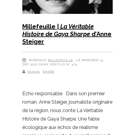
Millefeuille |
La Véritable
Histoire de Gaya Sharpe
d’Anne
Steiger
RUBRIQUE
MILLEFEUILLE
, LE MERCREDI 14
DÉC 2022 DANS VENTILO N° 474
Ventilo
SHARE
Écho responsable Dans son premier
roman, Anne Steiger, journaliste originaire
de la région, nous conte La Véritable
Histoire de Gaya Sharpe. Une fable
écologique aux échos de réalisme