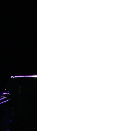
La Ville-sans-Nom, Marseille
dans la bouche de ceux qui
l’assassinent
de Bruno Le
Dantec