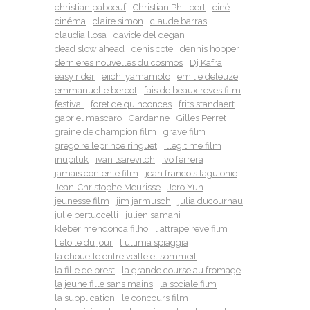
christian paboeuf
Christian Philibert
ciné
cinéma
claire simon
claude barras
claudia llosa
davide del degan
dead slow ahead
denis cote
dennis hopper
dernieres nouvelles du cosmos
Dj Kafra
easy rider
eiichi yamamoto
emilie deleuze
emmanuelle bercot
fais de beaux reves film
festival
foret de quinconces
frits standaert
gabriel mascaro
Gardanne
Gilles Perret
graine de champion film
grave film
gregoire leprince ringuet
illegitime film
inupiluk
ivan tsarevitch
ivo ferrera
jamais contente film
jean francois laguionie
Jean-Christophe Meurisse
Jero Yun
jeunesse film
jim jarmusch
julia ducournau
julie bertuccelli
julien samani
kleber mendonca filho
l attrape reve film
l etoile du jour
l ultima spiaggia
la chouette entre veille et sommeil
la fille de brest
la grande course au fromage
la jeune fille sans mains
la sociale film
la supplication
le concours film