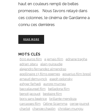
haut en couleurs rempli de belles
promesses. Nous l’avons relayé dans
ces colonnes, le cinéma de Gardanne a
connu ces dernières
READ MORE
MOTS CLÉS
600 euros film
a jamais film
adnane tragha
adrian sitaru
alain guiraudie
alejandro fernandez almendras
apollinaire 13 films poemes
aquarius film bresil
arnaud demuynck
asaph polonsky
ashgar farhadi
aurore murnau
baccalaureat film
belladona film
benoit jacquot
bestiaire film
boris sans beatrice
brillante mendoza
carcasses film
Céline Sciamma
cerise jouinot
charlot
charpie chaplin
christian mungiu