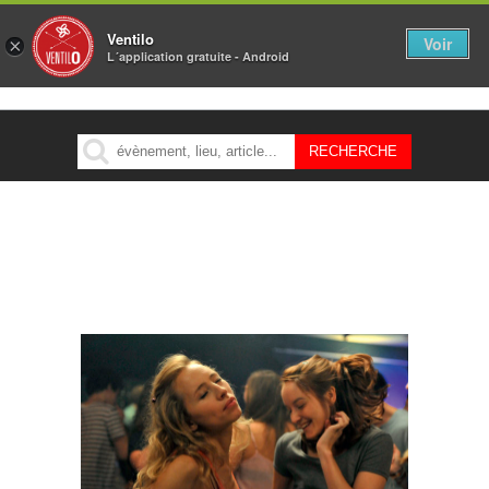
Ventilo
Voir
×
L´application gratuite - Android
MENU