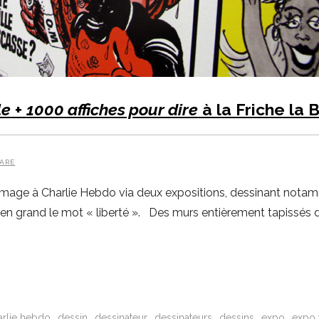
le
+
1000 affiches pour dire
à la Friche la 
ARE
ge à Charlie Hebdo via deux expositions, dessinant notamment
e en grand le mot « liberté ». Des murs entièrement tapissés
arlie hebdo
dessin
dessinateur
dessinateurs
dessins
expo
expo 