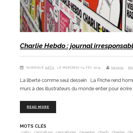
Charlie Hebdo : journal irresponsab
RUBRIQUE
ARTS
, LE MERCREDI 04 FÉV 2015
Ventilo
SH
La liberté comme seul dessein La Friche rend homma
murs à des illustrateurs du monde entier pour écrir
READ MORE
MOTS CLÉS
cabu
caricature
caricatures
cavanna
charb
charlie
ch