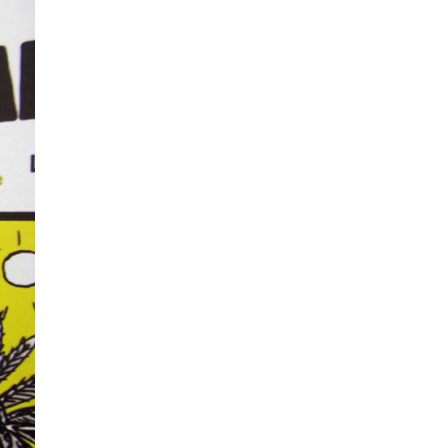
La Ville-sans-Nom, Marseille
dans la bouche de ceux qui
l’assassinent
de Bruno Le
Dantec