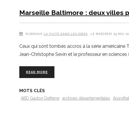
Marseille Baltimore : deux villes 
RUBRIQUE
LA FUITE DANS LES IDÉES
, LE MERCREDI 29 MAI 2
Ceux qui sont tombés accros à la série américaine T
Jean-Christophe Sevin et le professeur en sciences 
READ MORE
MOTS CLÉS
ABD Gaston Defferre
archives départementales
Arundhat