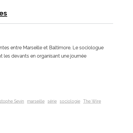
ées
La Ville-sans-Nom, Marseille
dans la bouche de ceux qui
l’assassinent
de Bruno Le
Dantec
tes entre Marseille et Baltimore. Le sociologue
nt les devants en organisant une journée
stophe Sevin
marseille
série
sociologie
The Wire