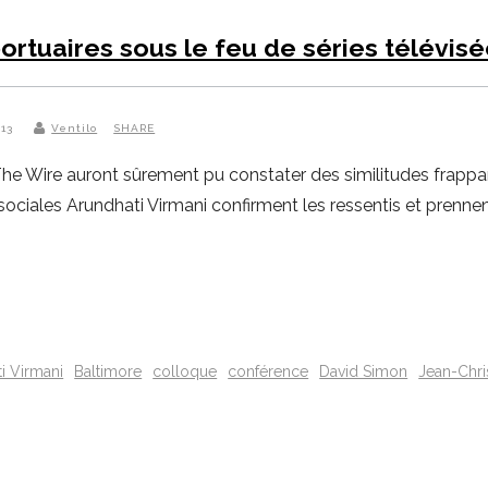
portuaires sous le feu de séries télévis
013
Ventilo
SHARE
he Wire auront sûrement pu constater des similitudes frappan
sociales Arundhati Virmani confirment les ressentis et prenne
i Virmani
Baltimore
colloque
conférence
David Simon
Jean-Chri