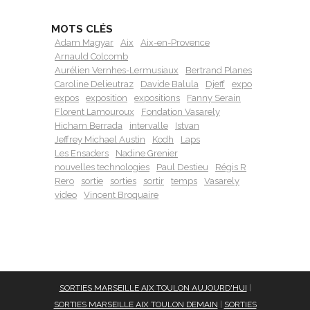
MOTS CLÉS
Adam Magyar
Aix
Aix-en-Provence
Arnauld Colcomb
Aurélien Vernhes-Lermusiaux
Bertrand Planes
Caroline Delieutraz
Davide Balula
Djeff
expo
expos
exposition
expositions
Fanny Serain
Florent Lamouroux
Fondation Vasarely
Hicham Berrada
intervalle
Istvan
Jeffrey Michael Austin
Kodh
Laps
Les Ensaders
Nadine Grenier
nouvelles technologies
Paul Destieu
Régis R
Rero
sortie
sorties
sortir
temps
Vasarely
video
Vincent Broquaire
SORTIES MARSEILLE AIX TOULON AUJOURD'HUI
|
SORTIES MARSEILLE AIX TOULON DEMAIN
|
SORTIES