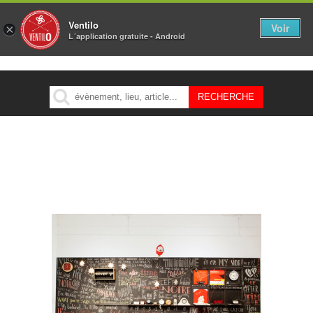
Ventilo
Voir
×
L´application gratuite - Android
MENU