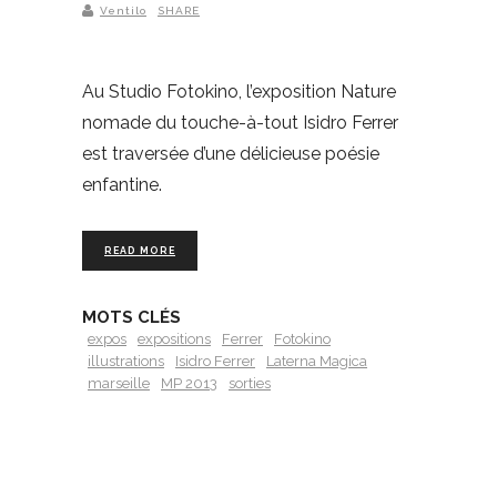
Ventilo
SHARE
Au Studio Fotokino, l’exposition Nature
nomade du touche-à-tout Isidro Ferrer
est traversée d’une délicieuse poésie
enfantine.
READ MORE
MOTS CLÉS
expos
expositions
Ferrer
Fotokino
illustrations
Isidro Ferrer
Laterna Magica
marseille
MP 2013
sorties