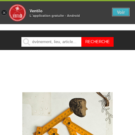
Ventilo
Voir
×
L´application gratuite - Android
MENU