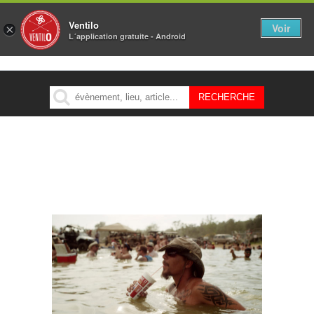
Ventilo
Voir
×
L´application gratuite - Android
MENU