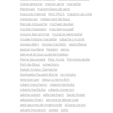
marie segonne
marion serre
marseille
Martigues
massimiliano de serio
maurizio memoli
MAV PACA
mazarin aix ciné
mejanes aix
melies port de bouc
Merzak Allouache
michael dauber
michel chiappero
mila benyoussef
mounir ben ammar
murat le geographe
musee histoire marseille
natacha cyrulnik
nicolas detry
nicolas michelin
papiroflexia
pascal jourdana
Pasolini
perou
pierre et le loup suzie templeton
Pierre Sauvageot
Pilar Arcila
Polygone étoilé
Port-de-Bouc
projections
Rabah Ameur Zaïmeche
Raphaelle Paupert Borne
ray brooks
rene borruey
retour a reims film
robert mencherini
roberto herlitzka
roberto hertlitzka
roberto minervini
sabine putorti
safia benhaim
Sarah Roper
sebastien thiery
sempre le stesse cose
sept oeuvres de misericorde
silvana corsini
solveig bjurstrom
sorties
sortir