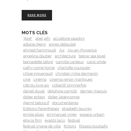
READ MORE
MOTS CLÉS
3bisF
abel jafri
accattone pasolini
adlane djemi
agnes deboulet
ahmed hammoudi
Aix
Aix-en-Provence
angelina dauber
architecture
below sea level
bernadette lafont
camille canteux
carol white
cathy come home
charlotte courazier
chloe inguenaud
christian milia darmezin
ciné
cinéma
cinema renoir martigues
cité du livre aix
collectif zimmerfrei
daniel duval
delphine camolli
dernier maquis
didier eribon
didier lapeyronnie
djamil beloucif
documentaires
Editions Parenthèses
elisabeth leuvrey
emilie allais
emmanuel vigier
espace urbain
etre la film
evalds lacis
festival
festival image de ville
fictions
filippos koutsafis