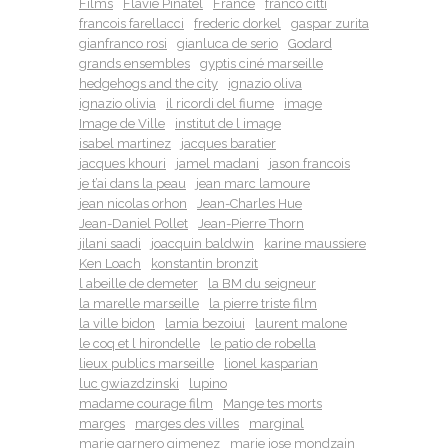
Films
Flavie Pinatel
France
franco citti
francois farellacci
frederic dorkel
gaspar zurita
gianfranco rosi
gianluca de serio
Godard
grands ensembles
gyptis ciné marseille
hedgehogs and the city
ignazio oliva
ignazio olivia
il ricordi del fiume
image
Image de Ville
institut de l image
isabel martinez
jacques baratier
jacques khouri
jamel madani
jason francois
je t’ai dans la peau
jean marc lamoure
jean nicolas orhon
Jean-Charles Hue
Jean-Daniel Pollet
Jean-Pierre Thorn
jilani saadi
joacquin baldwin
karine maussiere
Ken Loach
konstantin bronzit
l abeille de demeter
la BM du seigneur
la marelle marseille
la pierre triste film
la ville bidon
lamia bezoiui
laurent malone
le coq et l hirondelle
le patio de robella
lieux publics marseille
lionel kasparian
luc gwiazdzinski
lupino
madame courage film
Mange tes morts
marges
marges des villes
marginal
marie garnero gimenez
marie jose mondzain