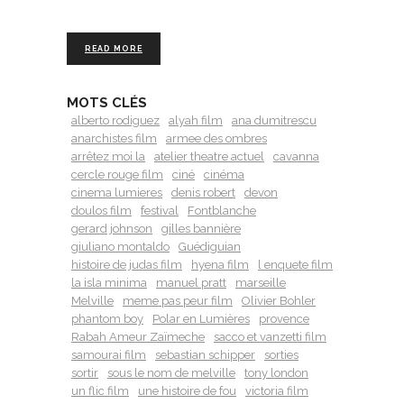
READ MORE
MOTS CLÉS
alberto rodiguez
alyah film
ana dumitrescu
anarchistes film
armee des ombres
arrêtez moi la
atelier theatre actuel
cavanna
cercle rouge film
ciné
cinéma
cinema lumieres
denis robert
devon
doulos film
festival
Fontblanche
gerard johnson
gilles bannière
giuliano montaldo
Guédiguian
histoire de judas film
hyena film
l enquete film
la isla minima
manuel pratt
marseille
Melville
meme pas peur film
Olivier Bohler
phantom boy
Polar en Lumières
provence
Rabah Ameur Zaïmeche
sacco et vanzetti film
samourai film
sebastian schipper
sorties
sortir
sous le nom de melville
tony london
un flic film
une histoire de fou
victoria film