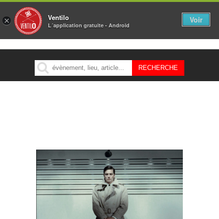
Ventilo
Voir
×
L´application gratuite - Android
MENU