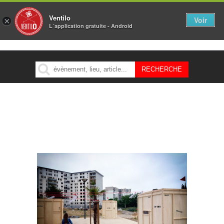
Ventilo
Voir
×
L´application gratuite - Android
MENU