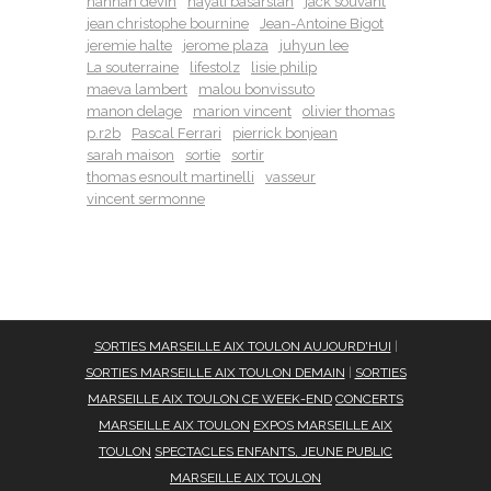
hannah devin
hayati basarslan
jack souvant
jean christophe bournine
Jean-Antoine Bigot
jeremie halte
jerome plaza
juhyun lee
La souterraine
lifestolz
lisie philip
maeva lambert
malou bonvissuto
manon delage
marion vincent
olivier thomas
p.r2b
Pascal Ferrari
pierrick bonjean
sarah maison
sortie
sortir
thomas esnoult martinelli
vasseur
vincent sermonne
SORTIES MARSEILLE AIX TOULON AUJOURD'HUI
|
SORTIES MARSEILLE AIX TOULON DEMAIN
|
SORTIES
MARSEILLE AIX TOULON CE WEEK-END
CONCERTS
MARSEILLE AIX TOULON
EXPOS MARSEILLE AIX
TOULON
SPECTACLES ENFANTS, JEUNE PUBLIC
MARSEILLE AIX TOULON