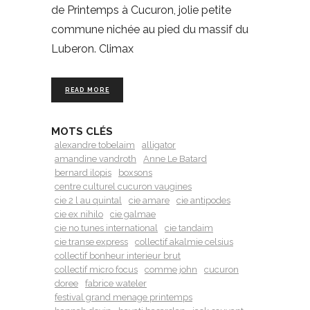
de Printemps à Cucuron, jolie petite
commune nichée au pied du massif du
Luberon. Climax
READ MORE
MOTS CLÉS
alexandre tobelaim
alligator
amandine vandroth
Anne Le Batard
bernard ilopis
boxsons
centre culturel cucuron vaugines
cie 2 l au quintal
cie amare
cie antipodes
cie ex nihilo
cie galmae
cie no tunes international
cie tandaim
cie transe express
collectif akalmie celsius
collectif bonheur interieur brut
collectif micro focus
comme john
cucuron
doree
fabrice wateler
festival grand menage printemps