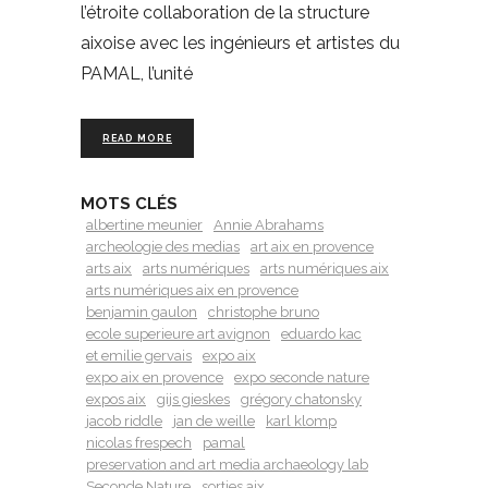
l’étroite collaboration de la structure
aixoise avec les ingénieurs et artistes du
PAMAL, l’unité
READ MORE
MOTS CLÉS
albertine meunier
Annie Abrahams
archeologie des medias
art aix en provence
arts aix
arts numériques
arts numériques aix
arts numériques aix en provence
benjamin gaulon
christophe bruno
ecole superieure art avignon
eduardo kac
et emilie gervais
expo aix
expo aix en provence
expo seconde nature
expos aix
gijs gieskes
grégory chatonsky
jacob riddle
jan de weille
karl klomp
nicolas frespech
pamal
preservation and art media archaeology lab
Seconde Nature
sorties aix