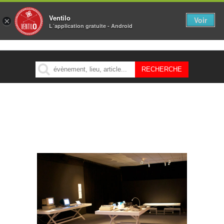
Ventilo
Voir
×
L´application gratuite - Android
MENU