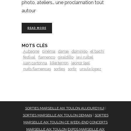
photo, ateliers… une proclamation tout
autour
READ MORE
MOTS CLÉS
Aubagne
cinéma
danse
domingo
el bachi
festival
flamenco
giraldillo
javi ruibal
juan cartonna
kike terron
leonor leal
nuits flamencas
sorties
sortir
ursula lopez
SORTIES MARSEILLE AIX TOULON AUJOURD'HUI
|
SORTIES MARSEILLE AIX TOULON DEMAIN
|
SORTIES
MARSEILLE AIX TOULON CE WEEK-END
CONCERTS
MARSEILLE AIX TOULON
EXPOS MARSEILLE AIX