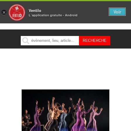
Ventilo
Voir
×
L´application gratuite - Android
MENU