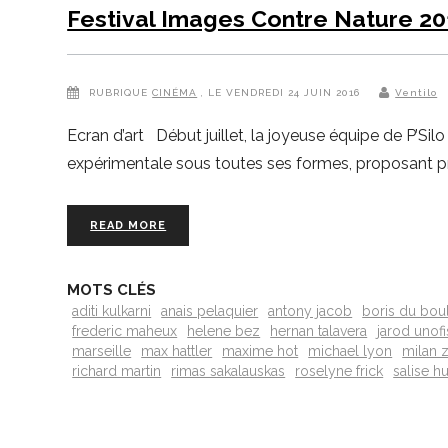
Festival Images Contre Nature 2
RUBRIQUE
CINÉMA
, LE VENDREDI 24 JUIN 2016
Ventilo
Ecran d’art Début juillet, la joyeuse équipe de P’Si
expérimentale sous toutes ses formes, proposant prè
READ MORE
MOTS CLÉS
aditi kulkarni
anais pelaquier
antony jacob
boris du bou
frederic maheux
helene bez
hernan talavera
jarod unofi
marseille
max hattler
maxime hot
michael lyon
milan z
richard martin
rimas sakalauskas
roselyne frick
salise h