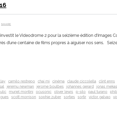
016
SHARE
lo investit le Videodrome 2 pour la seizième édition d’Images 
s d’une centaine de films propres à aiguiser nos sens. Seize
llay
camilo restrepo
chai mi
cinéma
claude ciccolella
clint enns
sal
jeremu newman
jerome boulbes
johannes gerard
jonas meka
ulic
muriel montini
ocusonic
oliver lewis
p-silo
paul turano
phil
ugues
scott morrison
sophie zuber
sorties
sortir
victor galvao
vi