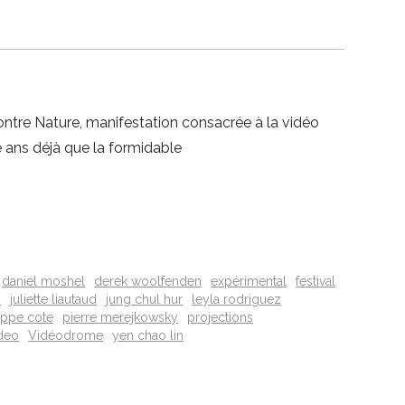
Contre Nature, manifestation consacrée à la vidéo
 ans déjà que la formidable
daniel moshel
derek woolfenden
expérimental
festival
s
juliette liautaud
jung chul hur
leyla rodriguez
ippe cote
pierre merejkowsky
projections
deo
Vidéodrome
yen chao lin