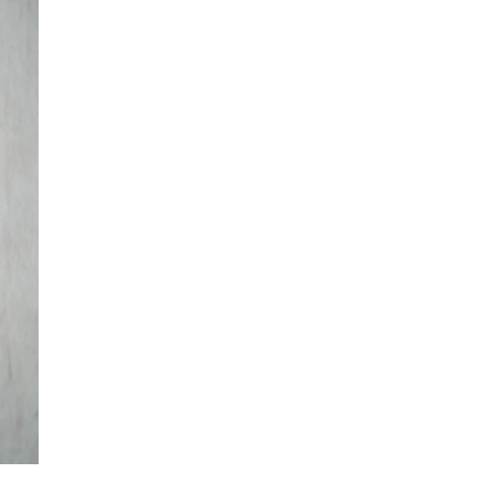
La Ville-sans-Nom, Marseille
dans la bouche de ceux qui
l’assassinent
de Bruno Le
Dantec