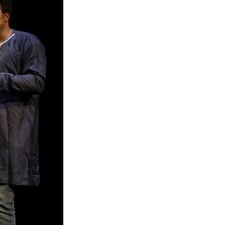
La Ville-sans-Nom, Marseille
dans la bouche de ceux qui
l’assassinent
de Bruno Le
Dantec