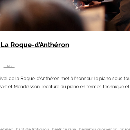
e La Roque-d’Anthéron
SHARE
ival de la Roque-d’Anthéron met à l’honneur le piano sous tou
rt et Mendelsson, l’écriture du piano en termes technique et
effelec
baptiste trotignon
beatrice rana
benjamin grosvenor
bruce