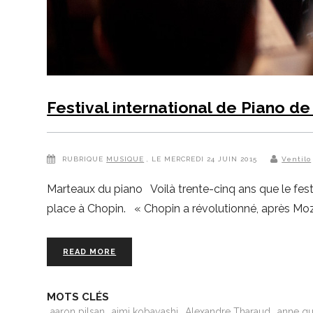
Festival international de Piano d
RUBRIQUE
MUSIQUE
, LE MERCREDI 24 JUIN 2015
Ventilo
Marteaux du piano Voilà trente-cinq ans que le fest
place à Chopin. « Chopin a révolutionné, après Moza
READ MORE
MOTS CLÉS
aaron pilsan
aimi kobayashi
Alexandre Tharaud
anne qu