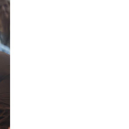
La Ville-sans-Nom, Marseille
dans la bouche de ceux qui
l’assassinent
de Bruno Le
Dantec