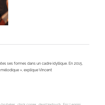
tes ses formes dans un cadre idyllique. En 2015,
 mélodique », explique Vincent
 brubaker
chick correa
david kadouch
Eric Legnini