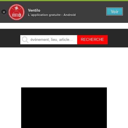
Ventilo
Voir
×
L´application gratuite - Android
MENU