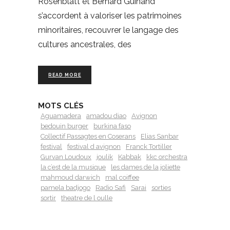
Rosenblatt et Bernard Guinand
s’accordent à valoriser les patrimoines
minoritaires, recouvrer le langage des
cultures ancestrales, des
READ MORE
MOTS CLÉS
Aguamadera
amadou diao
Avignon
bedouin burger
burkina faso
Collectif Passagtes en Coserans
Elias Sanbar
festival
festival d avignon
Franck Tortiller
Gurvan Loudoux
joulik
Kabbak
kkc orchestra
la c’est de la musique
les dames de la joliette
mahmoud darwich
mal coiffee
pamela badjogo
Radio Safi
Sarai
sorties
sortir
theatre de l oulle