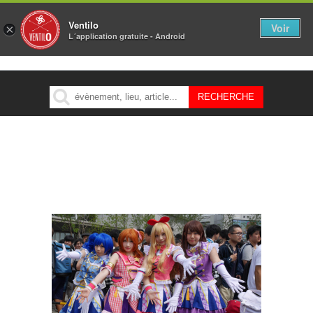
Ventilo
Voir
×
L´application gratuite - Android
MENU