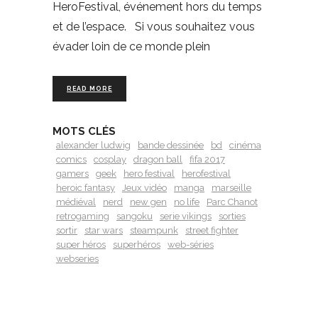
HeroFestival, événement hors du temps
et de l’espace. Si vous souhaitez vous
évader loin de ce monde plein
READ MORE
MOTS CLÉS
alexander ludwig
bande dessinée
bd
cinéma
comics
cosplay
dragon ball
fifa 2017
gamers
geek
hero festival
herofestival
heroic fantasy
Jeux vidéo
manga
marseille
médiéval
nerd
new gen
no life
Parc Chanot
retrogaming
sangoku
serie vikings
sorties
sortir
star wars
steampunk
street fighter
super héros
superhéros
web-séries
webseries