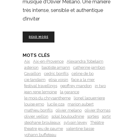
musique d’Olivier Mellano. Une manière
très intense, sensible et authentique
d’inviter
READ MORE
MOTS CLÉS
Aix
Aix-en-Provence
Alexandra Tobelaim
asterion
baptiste amann
catherine jambon
Cavaillon
cedric bonfils
celine de bo
cie tandaim
elisa voisin
face a la mer
festival travellings
geoffrey mandon
in two
jean rene lemoine
la garance
le mois du chrysantheme
lionel laquerriere
louise emo
lucile oza
marion aubert
mathieu bonfils
olivier melano
olivier thomas
olivier veillon
solal bouloudnine
sorties
sortir
stephane brouleaux
sylvain levey
Théâtre
theatre jeu de paume
valentine basse
yohann buffeteau