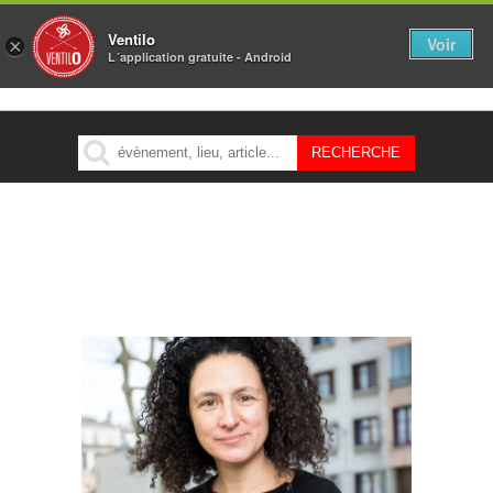
Ventilo
Voir
×
L´application gratuite - Android
MENU