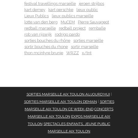
festival travellings marseille
jeroen strijbos
kart demey
kart perschke
lieux public
Lieux Publics
lieux publics marseille
lotte van den berg
MuCEM
Pierre Sauvageot
redball marseille
redball project
remballe
rob van rijswijk
rodrigo pardo
sorties bouches du rhône
sorties marseille
sortir bouches du rhone
sortir marseille
thon mcintyre brunie
WRZZ
x/tnt
SORTIES MARSEILLE AIX TOULON AUJOURD'HUI
|
SORTIES MARSEILLE AIX TOULON DEMAIN
|
SORTIES
MARSEILLE AIX TOULON CE WEEK-END
CONCERTS
MARSEILLE AIX TOULON
EXPOS MARSEILLE AIX
TOULON
SPECTACLES ENFANTS, JEUNE PUBLIC
MARSEILLE AIX TOULON