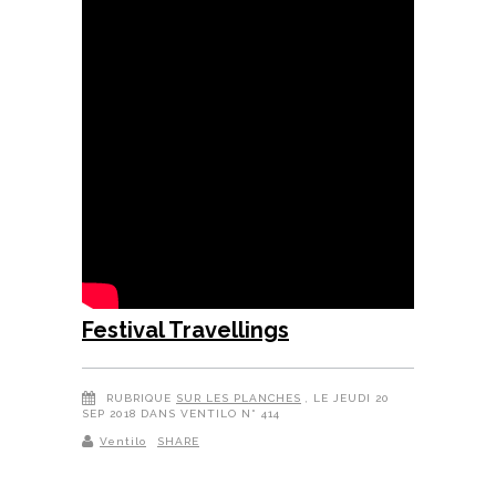
Festival Travellings
RUBRIQUE
SUR LES PLANCHES
, LE JEUDI 20
SEP 2018 DANS VENTILO N° 414
Ventilo
SHARE