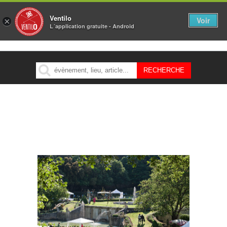
Ventilo
Voir
×
L´application gratuite - Android
MENU