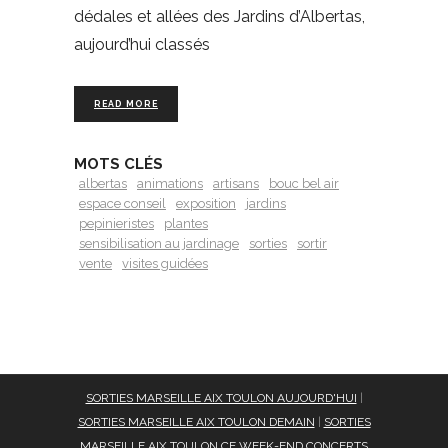
dédales et allées des Jardins d’Albertas,
aujourd’hui classés
READ MORE
MOTS CLÉS
albertas
animations
artisans
bouc bel air
espace conseil
exposition
jardins
pepinieristes
plantes
sensibilisation au jardinage
sorties
sortir
vente
visites guidées
SORTIES MARSEILLE AIX TOULON AUJOURD'HUI
|
SORTIES MARSEILLE AIX TOULON DEMAIN
|
SORTIES
MARSEILLE AIX TOULON CE WEEK-END
CONCERTS