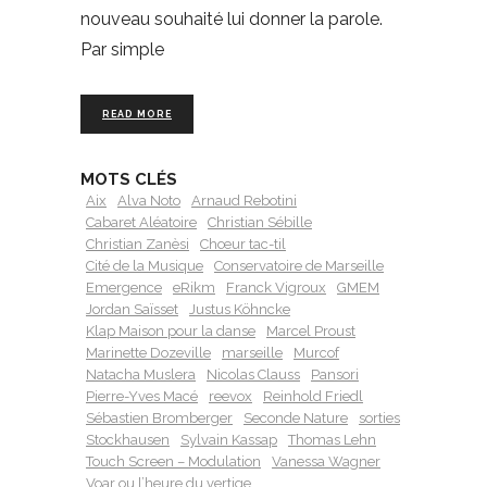
nouveau souhaité lui donner la parole.
Par simple
READ MORE
MOTS CLÉS
Aix
Alva Noto
Arnaud Rebotini
Cabaret Aléatoire
Christian Sébille
Christian Zanèsi
Chœur tac-til
Cité de la Musique
Conservatoire de Marseille
Emergence
eRikm
Franck Vigroux
GMEM
Jordan Saïsset
Justus Köhncke
Klap Maison pour la danse
Marcel Proust
Marinette Dozeville
marseille
Murcof
Natacha Muslera
Nicolas Clauss
Pansori
Pierre-Yves Macé
reevox
Reinhold Friedl
Sébastien Bromberger
Seconde Nature
sorties
Stockhausen
Sylvain Kassap
Thomas Lehn
Touch Screen – Modulation
Vanessa Wagner
Voar ou l’heure du vertige