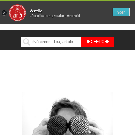
Ventilo
Voir
×
L´application gratuite - Android
MENU